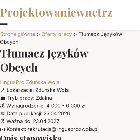
Projektowaniewnetrz
Strona główna
>
Oferty pracy
>
Tłumacz Języków
Obcych
Tłumacz Języków
Obcych
LinguaPro Zduńska Wola
📍
Lokalizacja:
Zduńska Wola
💼
Tryb pracy:
Zdalna
💰
Wynagrodzenie:
4 000 - 6 000 zł
📅
Data publikacji:
23.04.2026
⏰
Ważna do:
23.04.2027
📧
Kontakt:
rekrutacja@linguaprozwola.pl
Opis stanowiska